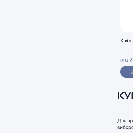
Опоры, разделители,
толкатели
Система проводки клиента
Хлібн
Стойки и держатели для
пакетов
від 
Тележки для покупок
Тумбы
Ценникодержатель, планки
для ценников
КУ
Для зр
виборо