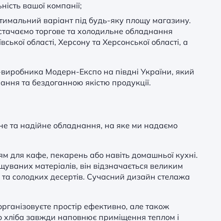
ність вашої компанії;
птимальний варіант під будь-яку площу магазину.
стачаємо торгове та
холодильне обладнання
ської області, Херсону та Херсонської області, а
виробника Модерн-Експо на півдні України, який
ання та бездоганною якістю продукції.
існе та надійне обладнання, на яке ми надаємо
ям для кафе, пекарень або навіть домашньої кухні.
щуваних матеріалів, він відзначається великим
и та солодких десертів. Сучасний дизайн стелажа
організовуєте простір ефективно, але також
го хліба завжди наповнює приміщення теплом і