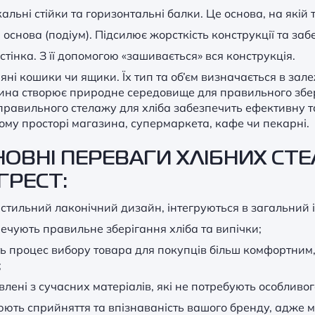
альні стійки та горизонтальні балки. Це основа, на якій
основа (подіум). Підсилює жорсткість конструкції та забез
стінка. З її допомогою
«
зашивається
»
вся конструкція.
яні кошики чи ящики. Їх тип та об’єм визначається в зале
на створює природне середовище для правильного збері
правильного стелажу для хліба забезпечить ефективну та
ому просторі магазина, супермаркета, кафе чи пекарні.
ОВНІ ПЕРЕВАГИ ХЛІБНИХ СТЕ
ГРЕСТ:
стильний лаконічний дизайн, інтегруються в загальний і
ечують правильне зберігання хліба та випічки;
ь процес вибору товара для покупців більш комфортним, 
;
влені з сучасних матеріалів, які не потребують особливог
ють сприйняття та впізнаваність вашого бренду, адже м