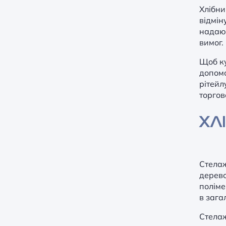
Хлібн
відмін
надают
вимог.
Щоб ку
допомо
рітейл
торгов
ХЛ
Стелаж
дерево
поліме
в зага
Стелаж