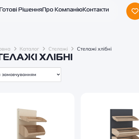
Готові Рішення
Про Компанію
Контакти
овна
Каталог
Стелажі
Стелажі хлібні
ТЕЛАЖІ ХЛІБНІ