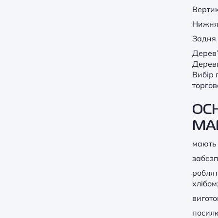
Вертик
Нижня 
Задня 
Дерев’
Дереви
Вибір 
торгов
ОСН
МА
мають 
забезп
роблят
хлібом
вигото
посилю