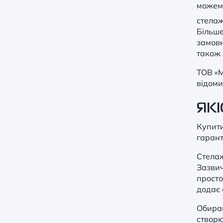
можемо
стелаж
Більше
замовн
також 
ТОВ «М
відоми
ЯКІ
Купити
гарант
Стелаж
Зазвич
просто
додає 
Обираю
створю