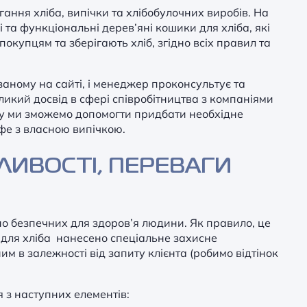
гання хліба, випічки та хлібобулочних виробів. На
і та функціональні дерев’яні кошики для хліба, які
покупцям та зберігають хліб, згідно всіх правил та
заному на сайті, і менеджер проконсультує та
икий досвід в сфері співробітництва з компаніями
му ми зможемо допомогти придбати необхідне
афе з власною випічкою.
БЛИВОСТІ, ПЕРЕВАГИ
чно безпечних для здоров’я людини. Як правило, це
в для хліба нанесено спеціальне захисне
м в залежності від запиту клієнта (робимо відтінок
я з наступних елементів: