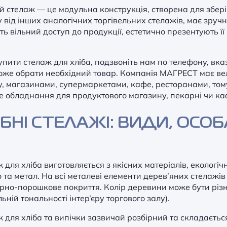
ий стелаж
—
це модульна конструкція, створена для збері
у від інших аналогічних
торгівельних стелажів
, має зручн
ь вільний доступ до продукції, естетично презентують її 
пити стелаж для хліба, подзвоніть нам по телефону, вка
же обрати необхідний товар. Компанія МАГРЕСТ має вел
у, магазинами, супермаркетами, кафе, ресторанами, то
е обладнання для продуктового магазину
, пекарні чи к
ІБНІ СТЕЛАЖІ: ВИДИ, ОСО
 для хліба виготовляється з якісних матеріалів, екологі
 та метал. На всі металеві елементи дерев’яних стелажі
рно-порошкове покриття. Колір деревини може бути різни
льній тональності інтер’єру торгового залу).
 для хліба та випічки зазвичай розбірний та складаєтьс