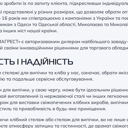
 зробити їх по запиту клієнта, підкресливши індивідуаль
і представлені у різних розмірах, що дозволяє обрати о
 16 років ми співпрацюємо з компаніями з України та по
икам з Одеси та Одеської області, Миколаєва та Миколаїв
з інших міст нашої країни.
АГРЕСТ» є авторизованим дилером найбільшого заводу-
й своїми інноваційними рішеннями для торгового обладн
СТЬ І НАДІЙНІСТЬ
 стелажі для випічки та хліба у нас, означає, обрати як
ію та подальше сервісне обслуговування.
 для випічки, у свою чергу, може бути ідеальним рішенн
ай виготовлений із нержавіючої сталі чи інших легкоочи
ром для виставки свіжопечених хлібних виробів, випічк
стиль та привабливість в будь-яке приміщення.
чи хлібний стелаж або стелаж для випічки, ви не лише 
єте атмосферу затишку та гостинності, де аромат свіжо