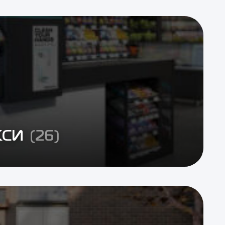
КСИ
(26)