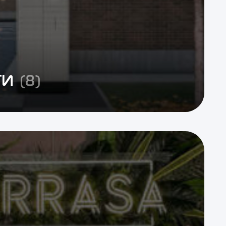
ТИ
(8)