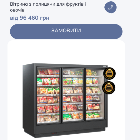
Опоры, разделители, толкатели
Вітрина з полицями для фруктів і
овочів
Система проводки клиента
від 96 460 грн
Стойки и держатели для пакетов
ЗАМОВИТИ
Тележки для покупок
Тумбы
Ценникодержатель, планки для
ценников