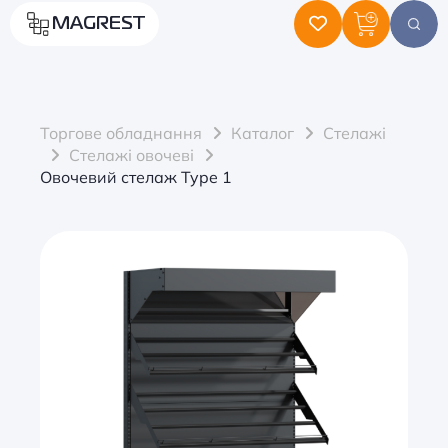
MAGREST
Торгове обладнання
Каталог
Стелажі
Стелажі овочеві
Овочевий стелаж Type 1