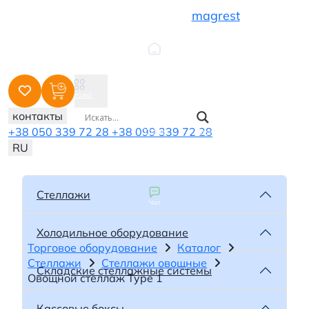
magrest
Стеллажи
Холодильное Оборудование
Главная
Складские Стеллажи
Кассовые Боксы
Кофисы
Каталог
Почтоматы
контакты
Микромаркет
+38 050 339 72 28
+38 099 339 72 28
Услуги
Сопутствующие Товары
RU
Другое
Стеллажи
Чат
Холодильное оборудование
Торговое оборудование
Каталог
Стеллажи
Стеллажи овощные
Складские стеллажные системы
Овощной стеллаж Type 1
Кассовые боксы