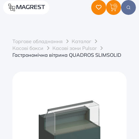
MAGREST
Торгове обладнання
Каталог
Касові бокси
Касові зони Pulsar
Гастрономічна вітрина QUADROS SLIMSOLID