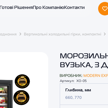
Готові Рішення
Про Компанію
Контакти
ладнання
Вертикальні холодильні гірки, компактні
МОРОЗИЛЬН
ВУЗЬКА, З 
ВИРОБНИК:
MODERN EX
Артикул:
ХО-05
Глибина, мм
660, 770