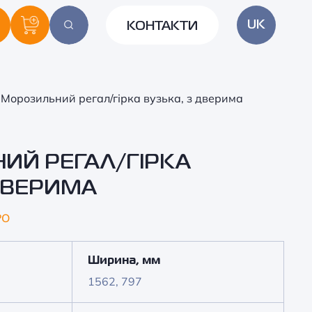
UK
КОНТАКТИ
+38 050 339 72 28
+38 099 339 72 28
Морозильний регал/гірка вузька, з дверима
ИЙ РЕГАЛ/ГІРКА
ДВЕРИМА
PO
Ширина, мм
1562, 797