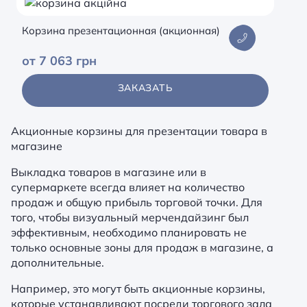
Опоры, разделители, толкатели
Корзина презентационная (акционная)
Система проводки клиента
от 7 063 грн
Стойки и держатели для пакетов
ЗАКАЗАТЬ
Тележки для покупок
Тумбы
Акционные корзины для презентации товара в
магазине
Ценникодержатель, планки для
ценников
Выкладка товаров в магазине или в
супермаркете всегда влияет на количество
продаж и общую прибыль торговой точки. Для
того, чтобы визуальный мерчендайзинг был
эффективным, необходимо планировать не
только основные зоны для продаж в магазине, а
дополнительные.
Например, это могут быть акционные корзины,
которые устанавливают посреди торгового зала