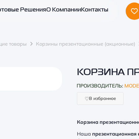
отовые Решения
О Компании
Контакты
щие товары
Корзины презентационные (акционные)
КОРЗИНА П
ПРОИЗВОДИТЕЛЬ:
MODE
В избранное
Корзина презентационн
Наша
презентационная 