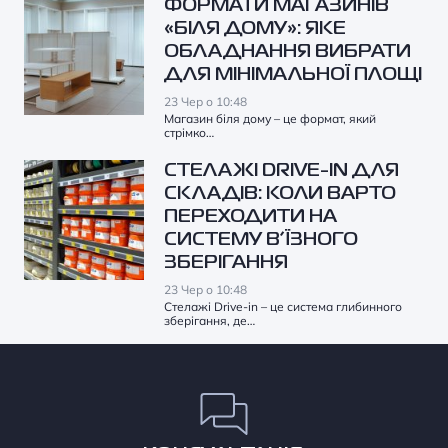
ФОРМАТИ МАГАЗИНІВ
«БІЛЯ ДОМУ»: ЯКЕ
ОБЛАДНАННЯ ВИБРАТИ
ДЛЯ МІНІМАЛЬНОЇ ПЛОЩІ
23 Чер о 10:48
Магазин біля дому – це формат, який
стрімко…
СТЕЛАЖІ DRIVE-IN ДЛЯ
СКЛАДІВ: КОЛИ ВАРТО
ПЕРЕХОДИТИ НА
СИСТЕМУ В’ЇЗНОГО
ЗБЕРІГАННЯ
23 Чер о 10:48
Стелажі Drive-in – це система глибинного
зберігання, де…