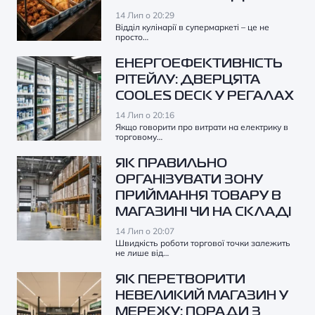
14 Лип о 20:29
Відділ кулінарії в супермаркеті – це не
просто…
ЕНЕРГОЕФЕКТИВНІСТЬ
РІТЕЙЛУ: ДВЕРЦЯТА
COOLES DECK У РЕГАЛАХ
14 Лип о 20:16
Якщо говорити про витрати на електрику в
торговому…
ЯК ПРАВИЛЬНО
ОРГАНІЗУВАТИ ЗОНУ
ПРИЙМАННЯ ТОВАРУ В
МАГАЗИНІ ЧИ НА СКЛАДІ
14 Лип о 20:07
Швидкість роботи торгової точки залежить
не лише від…
ЯК ПЕРЕТВОРИТИ
НЕВЕЛИКИЙ МАГАЗИН У
МЕРЕЖУ: ПОРАДИ З