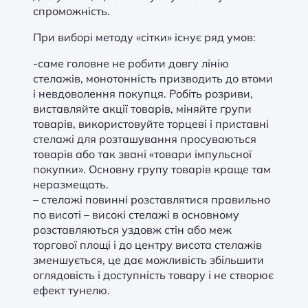
спроможність.
При виборі методу «сітки» існує ряд умов:
-саме головне не робити довгу лінію
стелажів, монотонність призводить до втоми
і невдоволення покупця. Робіть розриви,
виставляйте акції товарів, міняйте групи
товарів, використовуйте торцеві і приставні
стелажі для розташування просуваються
товарів або так звані «товари імпульсної
покупки». Основну групу товарів краще там
неразмещать.
– стелажі повинні розставлятися правильно
по висоті – високі стелажі в основному
розставляються уздовж стін або меж
торгової площі і до центру висота стелажів
зменшується, це дає можливість збільшити
оглядовість і доступність товару і не створює
ефект тунелю.