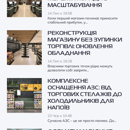
МАСШТАБУВАННЯ
14 Лип о 19:58
Коли перший магазин починає приносити
стабільний прибуток, у…
РЕКОНСТРУКЦІЯ
МАГАЗИНУ БЕЗ ЗУПИНКИ
ТОРГІВЛІ: ОНОВЛЕННЯ
ОБЛАДНАННЯ
14 Лип о 19:28
Власники торгових точок рідко можуть
дозволити собі закрити…
КОМПЛЕКСНЕ
ОСНАЩЕННЯ АЗС: ВІД
ТОРГОВИХ СТЕЛАЖІВ ДО
ХОЛОДИЛЬНИКІВ ДЛЯ
НАПОЇВ
23 Чер о 10:48
Сучасна АЗС – це не просто паливо. До…