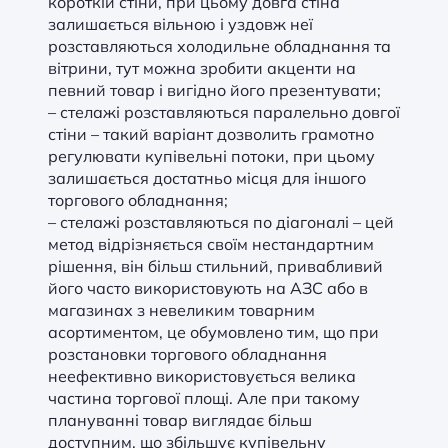
короткій стіни, при цьому довга стіна
залишається вільною і уздовж неї
розставляються холодильне обладнання та
вітрини, тут можна зробити акценти на
певний товар і вигідно його презентувати;
– стелажі розставляються паралельно довгої
стіни – такий варіант дозволить грамотно
регулювати купівельні потоки, при цьому
залишається достатньо місця для іншого
торгового обладнання;
– стелажі розставляються по діагоналі – цей
метод відрізняється своїм нестандартним
рішення, він більш стильний, привабливий
його часто використовують на АЗС або в
магазинах з невеликим товарним
асортиментом, це обумовлено тим, що при
розстановки торгового обладнання
неефективно використовується велика
частина торгової площі. Але при такому
плануванні товар виглядає більш
доступним, що збільшує купівельну