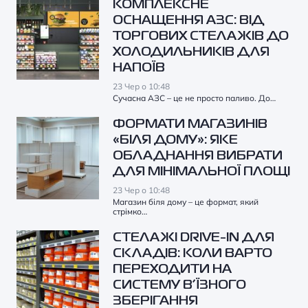
КОМПЛЕКСНЕ
ОСНАЩЕННЯ АЗС: ВІД
ТОРГОВИХ СТЕЛАЖІВ ДО
ХОЛОДИЛЬНИКІВ ДЛЯ
НАПОЇВ
23 Чер о 10:48
Сучасна АЗС – це не просто паливо. До…
ФОРМАТИ МАГАЗИНІВ
«БІЛЯ ДОМУ»: ЯКЕ
ОБЛАДНАННЯ ВИБРАТИ
ДЛЯ МІНІМАЛЬНОЇ ПЛОЩІ
23 Чер о 10:48
Магазин біля дому – це формат, який
стрімко…
СТЕЛАЖІ DRIVE-IN ДЛЯ
СКЛАДІВ: КОЛИ ВАРТО
ПЕРЕХОДИТИ НА
СИСТЕМУ В’ЇЗНОГО
ЗБЕРІГАННЯ