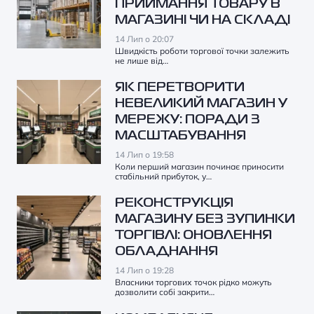
ПРИЙМАННЯ ТОВАРУ В
МАГАЗИНІ ЧИ НА СКЛАДІ
14 Лип о 20:07
Швидкість роботи торгової точки залежить
не лише від…
ЯК ПЕРЕТВОРИТИ
НЕВЕЛИКИЙ МАГАЗИН У
МЕРЕЖУ: ПОРАДИ З
МАСШТАБУВАННЯ
14 Лип о 19:58
Коли перший магазин починає приносити
стабільний прибуток, у…
РЕКОНСТРУКЦІЯ
МАГАЗИНУ БЕЗ ЗУПИНКИ
ТОРГІВЛІ: ОНОВЛЕННЯ
ОБЛАДНАННЯ
14 Лип о 19:28
Власники торгових точок рідко можуть
дозволити собі закрити…