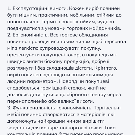
1. Експлуатаційні вимоги. Кожен виріб повинен
бути міцним, практичним, мобільним, стійким до
навантажень, термо- і вологостійким, чудово
поєднуватися з умовами торгових майданчиків.
2. Ергономічність. Все
торгове обладнання
повинно проводитися таким чином, щоб персонал
міг з легкістю супроводжувати покупку,
презентувати покупцеві товар, а покупець міг
швидко знайти бажану продукцію, добре її
розглянути і без складнощів дістати. Крім того,
виріб повинен відповідати оптимальним для
людини параметрам. Навряд чи покупцеві
сподобається громіздкий стелаж, який не
дозволяє дотягнутися до обраного товару через
перенаполненію або великої висоти.
3. Функціональність і економічність. Торгівельні
меблі повинна створюватися з матеріалів, які
допоможуть найкращим чином вирішити
завдання для конкретної торгової точки. Така
конструкція повинна бути ретельно продуманою,