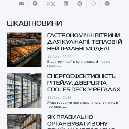
ЦІКАВІ НОВИНИ
ГАСТРОНОМІЧНІ ВІТРИНИ
ДЛЯ КУЛІНАРІЇ: ТЕПЛОВІ Й
НЕЙТРАЛЬНІ МОДЕЛІ
14 Лип о 20:29
Відділ кулінарії в супермаркеті – це не
просто…
ЕНЕРГОЕФЕКТИВНІСТЬ
РІТЕЙЛУ: ДВЕРЦЯТА
COOLES DECK У РЕГАЛАХ
14 Лип о 20:16
Якщо говорити про витрати на електрику в
торговому…
ЯК ПРАВИЛЬНО
ОРГАНІЗУВАТИ ЗОНУ