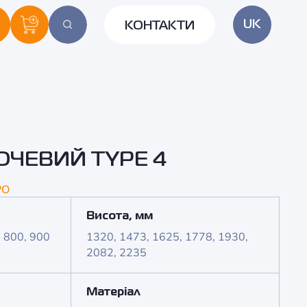
UK
КОНТАКТИ
+38 050 339 72 28
+38 099 339 72 28
ОЧЕВИЙ TYPE 4
PO
Висота, мм
, 800, 900
1320, 1473, 1625, 1778, 1930,
2082, 2235
Матеріал