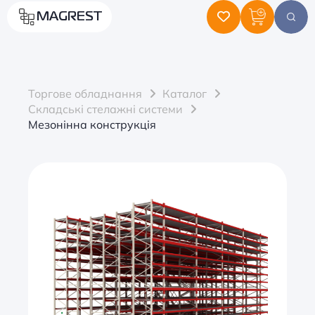
MAGREST
Торгове обладнання
Каталог
Складські стелажні системи
Мезонінна конструкція