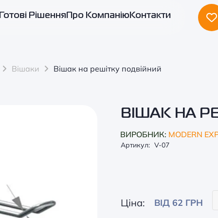
Готові Рішення
Про Компанію
Контакти
Вішаки
Вішак на решітку подвійний
ВІШАК НА Р
ВИРОБНИК:
MODERN EX
Артикул:
V-07
Ціна:
ВІД 62 ГРН