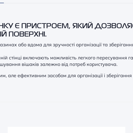
НКУ Є ПРИСТРОЄМ, ЯКИЙ ДОЗВОЛЯЄ
Й ПОВЕРХНІ.
зинах або вдома для зручності організації та зберіганн
й стінці включають можливість легкого пересування гач
ашування вішаків залежно від потреб користувача.
тим, але ефективним засобом для організації і зберіганн