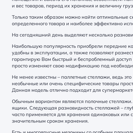
и вес товаров, период их хранения и величину гру
Только таким образом можно найти оптимальные с
определенного товара и наиболее эффективно исп
На сегодняшний день выделяют несколько разнови
Наибольшую популярность приобрели передние кон
удобны в эксплуатации, а также позволяют разме
гарантирую Вам быстрый и беспроблемный доступ к
просто изменяют свою модификацию под необходи
Не менее известны – паллетные стеллажи, ведь эт
необычные или очень специфические товары прост
Данная модель отлично подходит для супермаркет
Обычным вариантом являются полочные стеллажи. 
ящики. Следующая разновидность стеллажей – гл
часто применяется для хранения одинаковых или с
значительным сроком хранения.
Есть и многоярусные мезонины со особыми площад