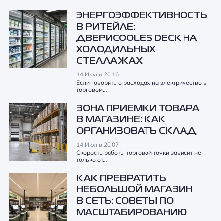
ЭНЕРГОЭФФЕКТИВНОСТЬ
В РИТЕЙЛЕ:
ДВЕРИCOOLES DECK НА
ХОЛОДИЛЬНЫХ
СТЕЛЛАЖАХ
14 Июл в 20:16
Если говорить о расходах на электричество в
торговом…
ЗОНА ПРИЕМКИ ТОВАРА
В МАГАЗИНЕ: КАК
ОРГАНИЗОВАТЬ СКЛАД
14 Июл в 20:07
Скорость работы торговой точки зависит не
только от…
КАК ПРЕВРАТИТЬ
НЕБОЛЬШОЙ МАГАЗИН
В СЕТЬ: СОВЕТЫ ПО
МАСШТАБИРОВАНИЮ