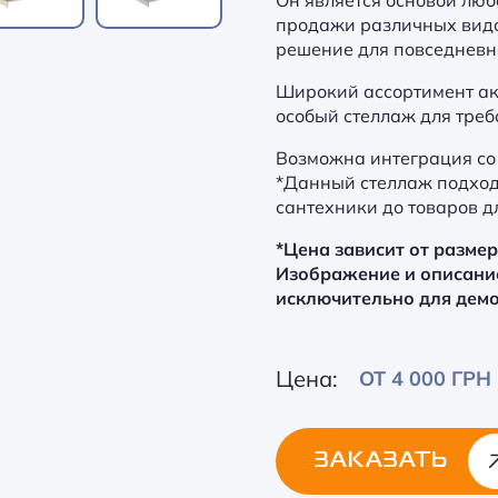
Он является основой люб
продажи различных видо
решение для повседневн
Широкий ассортимент акс
особый стеллаж для треб
Возможна интеграция со
*Данный стеллаж подходи
сантехники до товаров д
*Цена зависит от разме
Изображение и описани
исключительно для дем
Цена:
ОТ 4 000 ГРН
ЗАКАЗАТЬ