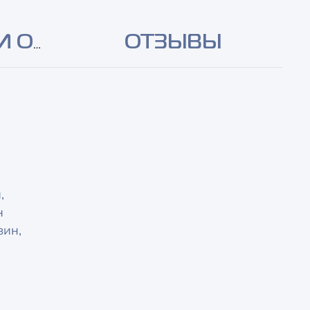
И ОПЛАТА
ОТЗЫВЫ
,
н
зин,