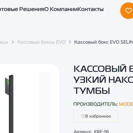
отовые Решения
О Компании
Контакты
оксы
Кассовые боксы EVO
Кассовый бокс EVO SELIN
КАССОВЫЙ Б
УЗКИЙ НАКО
ТУМБЫ
ПРОИЗВОДИТЕЛЬ:
MODE
В избранное
Артикул:
KBE-06