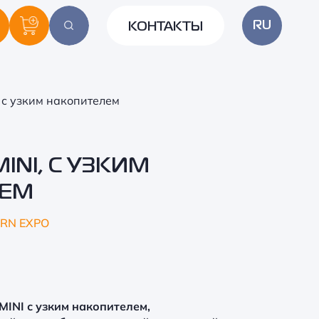
RU
КОНТАКТЫ
, с узким накопителем
INI, С УЗКИМ
ЛЕМ
RN EXPO
MINI с узким накопителем,