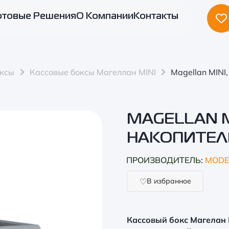
отовые Решения
О Компании
Контакты
оксы
Кассовые боксы Магеллан MINI
Magellan MINI
MAGELLAN M
НАКОПИТЕ
ПРОИЗВОДИТЕЛЬ:
MODE
В избранное
Кассовый бокс Магелан 