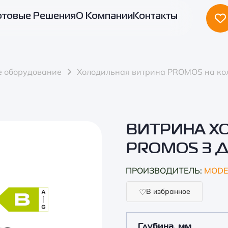
отовые Решения
О Компании
Контакты
е оборудование
Холодильная витрина PROMOS на ко
ВИТРИНА Х
PROMOS З 
ПРОИЗВОДИТЕЛЬ:
MODE
В избранное
Глубина, мм